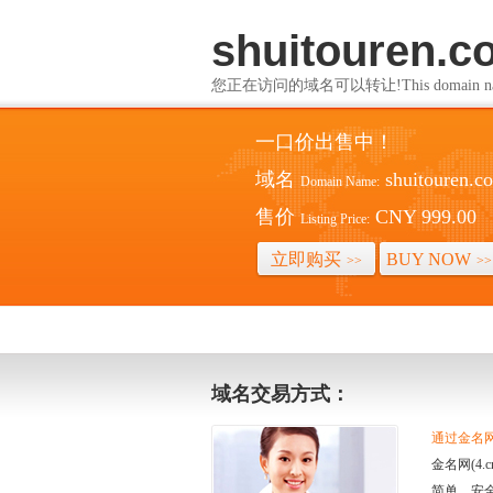
shuitouren.c
您正在访问的域名可以转让!This domain name i
一口价出售中！
域名
shuitouren.c
Domain Name:
售价
CNY 999.00
Listing Price:
立即购买
BUY NOW
>>
>>
域名交易方式：
通过金名网(
金名网(4
简单、安