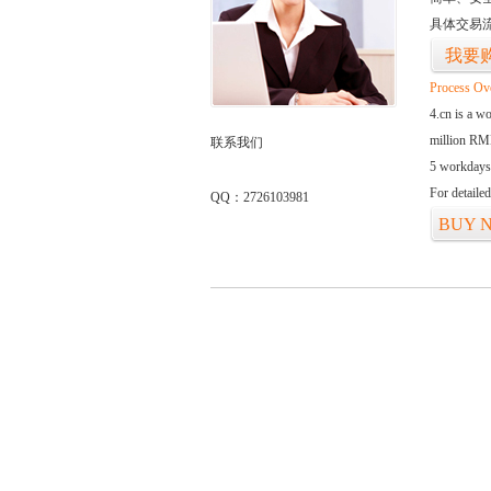
具体交易
我要
Process Ov
4.cn is a w
million RMB
联系我们
5 workdays
For detaile
QQ：2726103981
BUY 