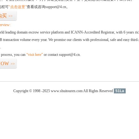
流程可
“点击这里”
查看或咨询support@4.cn。
购买
>>
erview:
orld leading domain escrow service platform and ICANN-Accredited Registrar, with 6 years ri
 transaction volume every year. We promise our clients with professional, safe and easy third-
.
d process, you can
“visit here”
or contact support@4.cn.
NOW
>>
Copyright © 1998 -2025 www.shuitouren.com All Rights Reserved
51La